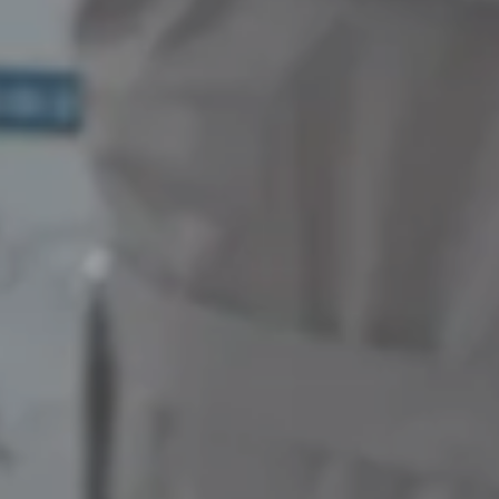
A
T
H
A
U
S
U
E
R
U
N
S
KU
N
D
E
N