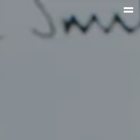
agina/wp-
71d82241100b37d913db95.php