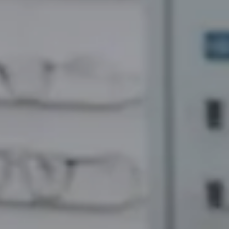
A
R
U
B
K
U