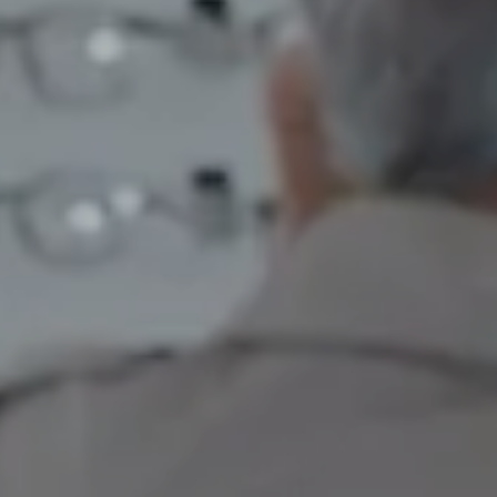
Français
Engli