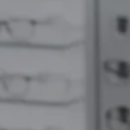
A
R
K
O