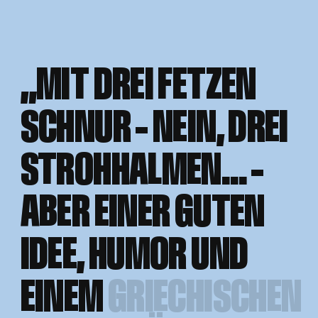
„MIT DREI FETZEN
„MIT DREI FETZEN
SCHNUR – NEIN, DREI
SCHNUR – NEIN, DREI
STROHHALMEN… –
STROHHALMEN… –
ABER EINER GUTEN
ABER EINER GUTEN
IDEE, HUMOR UND
IDEE, HUMOR UND
EINEM
EINEM GRIECHISCHEN