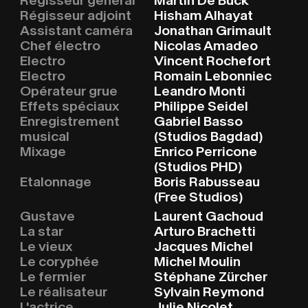
Régisseur général
Martin De Buck
Régisseur adjoint
Hisham Alhayat
Assistant caméra
Jonathan Grimault
Chef électro
Nicolas Amadeo
Electro
Vincent Rochefort
Electro
Romain Lebonniec
Opérateur grue
Leandro Monti
Effets spéciaux
Philippe Seidel
Enregistrement
Gabriel Basso
musical
(Studios Bagdad)
Mixage
Enrico Perricone
(Studios PHD)
Etalonnage
Boris Rabusseau
(Free Studios)
Gustave
Laurent Gachoud
La star
Arturo Brachetti
Le vieux
Jacques Michel
Le coryphée
Michel Moulin
Le fermier
Stéphane Zürcher
Le réalisateur
Sylvain Reymond
L'actrice
Julie Nicolet