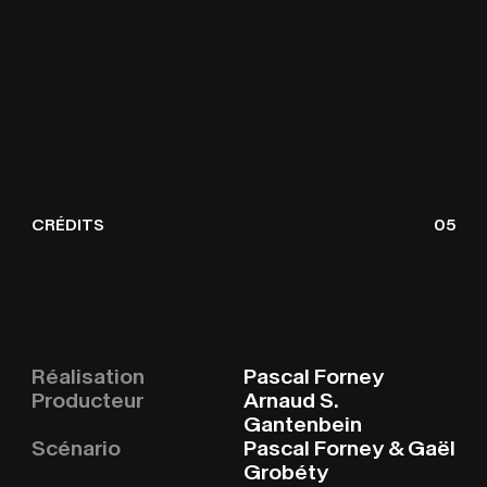
CRÉDITS
05
START
S
T
A
R
T
Réalisation
Pascal Forney
Producteur
Arnaud S.
Gantenbein
Scénario
Pascal Forney & Gaël
Grobéty