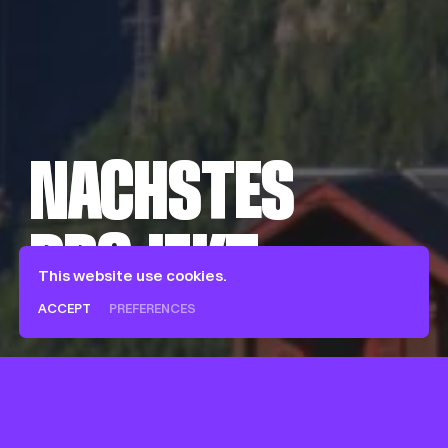
NÄCHSTES
NÄCHSTES
PROJEKT
PROJEKT
This website use cookies.
Rimowa – Le Sentier
ACCEPT
PREFERENCES
Français
English
Deutsch