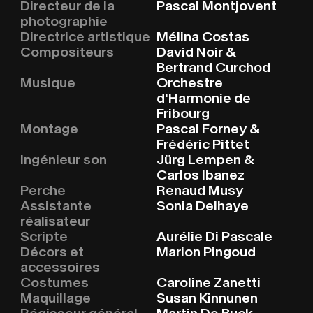
PROJE
P
R
O
J
E
K
T
E
Directeur de la
Pascal Montjovent
photographie
ARTHA
A
R
T
H
A
U
S
Directrice artistique
Mélina Costas
Compositeurs
David Noir &
Bertrand Curchod
UBER 
U
B
E
R
U
N
S
Musique
Orchestre
d'Harmonie de
Fribourg
KUNDEN
K
U
N
D
E
N
Montage
Pascal Forney &
Frédéric Pittet
Ingénieur son
Jürg Lempen &
ARTIKEL
A
R
T
I
K
E
L
Carlos Ibanez
Perche
Renaud Musy
Assistante
Sonia Delhaye
KONTA
K
O
N
T
A
K
T
réalisateur
Scripte
Aurélie Di Pascale
Décors et
Marion Pingoud
accessoires
Costumes
Caroline Zanetti
Maquillage
Susan Kinnunen