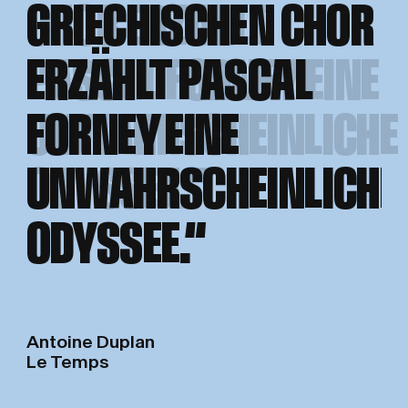
GRIECHISCHEN CHOR
CHOR ERZÄHLT
ERZÄHLT PASCAL
PASCAL FORNEY EINE
FORNEY EINE
UNWAHRSCHEINLICHE
UNWAHRSCHEINLICHE
ODYSSEE.“
ODYSSEE.“
Antoine Duplan
Le Temps