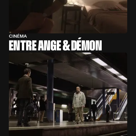
ACCUEIL
A
C
C
U
E
I
L
CINÉMA
ENTRE ANGE & DÉMON
PROJE
P
R
O
J
E
T
S
CINEMA
C
I
N
E
M
A
A PRO
A
P
R
O
P
O
S
CLIENTS
C
L
I
E
N
T
S