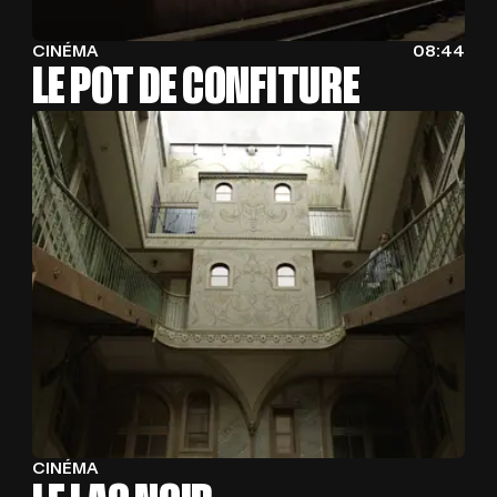
BLOG
B
L
O
G
CINÉMA
08:44
LE POT DE CONFITURE
CONTA
C
O
N
T
A
C
T
CINÉMA