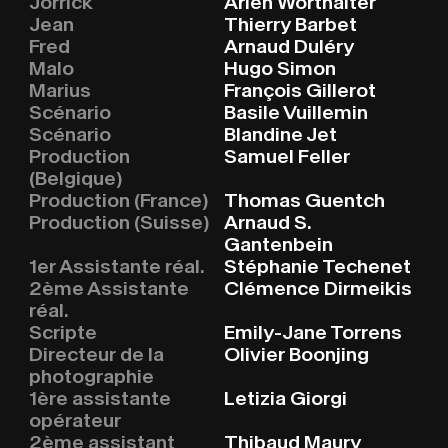
Jorrick
Arieh Worthalter
Jean
Thierry Barbet
Fred
Arnaud Duléry
Malo
Hugo Simon
Marius
François Gillerot
Scénario
Basile Vuillemin
Scénario
Blandine Jet
Production
Samuel Feller
(Belgique)
Production (France)
Thomas Guentch
Production (Suisse)
Arnaud S.
Gantenbein
1er Assistante réal.
Stéphanie Techenet
2ème Assistante
Clémence Dirmeikis
réal.
Scripte
Emily-Jane Torrens
Directeur de la
Olivier Boonjing
photographie
1ère assistante
Letizia Giorgi
opérateur
2ème assistant
Thibaud Maury