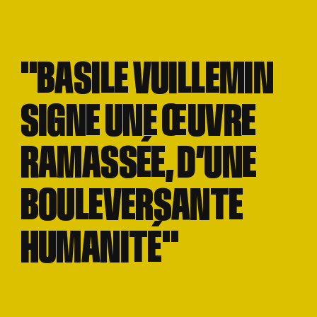
"BASILE VUILLEMIN
"BASILE VUILLEMIN
SIGNE UNE ŒUVRE
SIGNE UNE ŒUVRE
RAMASSÉE, D’UNE
RAMASSÉE, D’UNE
BOULEVERSANTE
BOULEVERSANTE
HUMANITÉ"
HUMANITÉ"