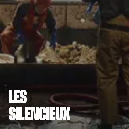
L
E
S
S
E
I
E
U
X