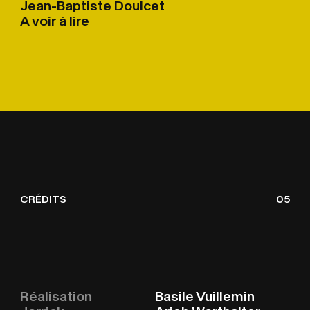
Jean-Baptiste Doulcet
A voir à lire
CRÉDITS
05
Réalisation
Basile Vuillemin