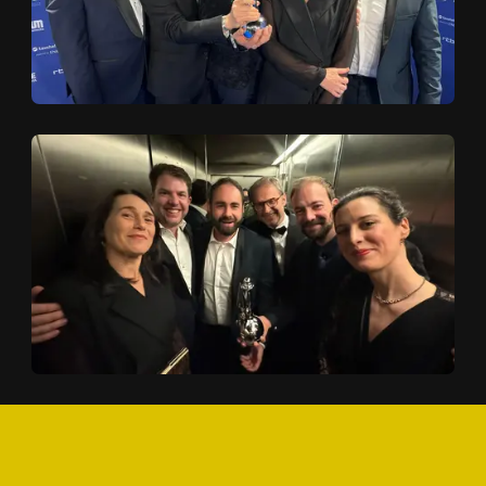
CONTA
C
O
N
T
A
C
T