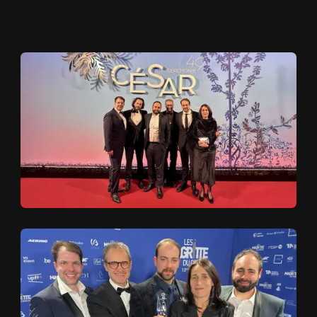
ACCUEIL
A
C
C
U
E
I
L
PROJE
P
R
O
J
E
T
S
CINEMA
C
I
N
E
M
A
A PRO
A
P
R
O
P
O
S
CLIENTS
C
L
I
E
N
T
S
BLOG
B
L
O
G