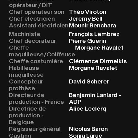
opérateur / DIT
Chef opérateur son
Théo Viroton
Chef électricien
Jéremy Bell
Assistant électricien
Mounir Benchara
Machiniste
François Lembrez
Chef décorateur
Pierre Guerin
Cheffe
Morgane Ravalet
maquilleuse/Coiffeuse
Cheffe costumière
Clémence Dirmeikis
Habilleuse
Morgane Ravalet
maquilleuse
Concepteur
David Scherer
prothèse
Directeur de
Benjamin Lanlard -
production - France
ADP
Directrice de
Alice Leclerq
production -
Belgique
Régisseur général
Nicolas Baron
Casting
Sonia Larue