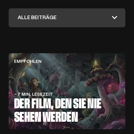
ARTIKEL
R
E
L
EMPFOHLEN
~ 7 MIN. LESEZEIT
DER FILM, DEN SIE NIE
SEHEN WERDEN