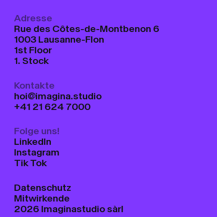
UBER 
U
B
E
R
U
N
S
Adresse
Rue des Côtes-de-Montbenon 6
1003 Lausanne-Flon
KUNDEN
K
U
N
D
E
N
1st Floor
1. Stock
ARTIKEL
A
R
T
I
K
E
L
Kontakte
hoi@imagina.studio
+41 21 624 7000
KONTA
K
O
N
T
A
K
T
Folge uns!
LinkedIn
Instagram
Tik Tok
Datenschutz
Mitwirkende
2026 Imaginastudio sàrl