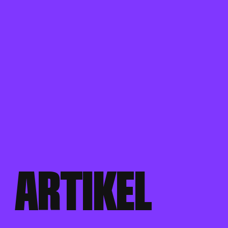
A
T
I
K