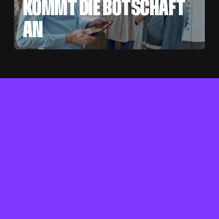
KOMMT DIE BOTSCHAFT
AN
START
S
T
A
R
T
PROJE
P
R
O
J
E
K
T
E
ARTHA
A
R
T
H
A
U
S