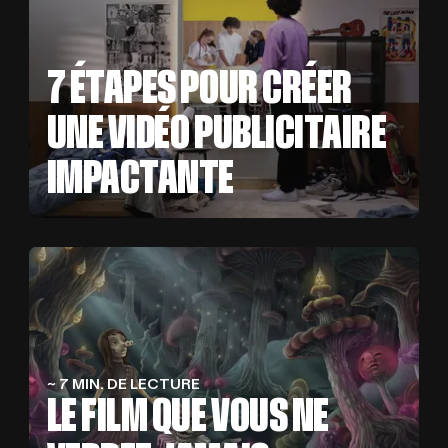
CLIENTS
C
L
I
E
N
T
S
BLOG
B
L
O
G
7 ÉTAPES POUR CRÉER
UNE VIDÉO PUBLICITAIRE
CONTA
C
O
N
T
A
C
T
IMPACTANTE
~ 7 MIN. DE LECTURE
LE FILM QUE VOUS NE