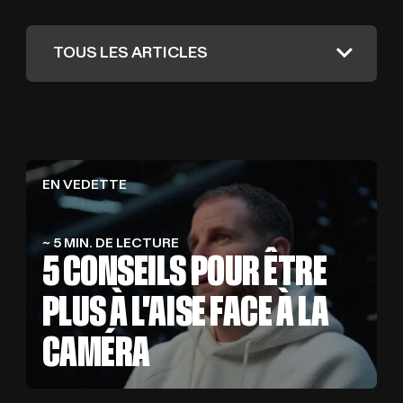
BLOG
B
L
EN VEDETTE
~ 5 MIN. DE LECTURE
5 CONSEILS POUR ÊTRE
PLUS À L’AISE FACE À LA
CAMÉRA