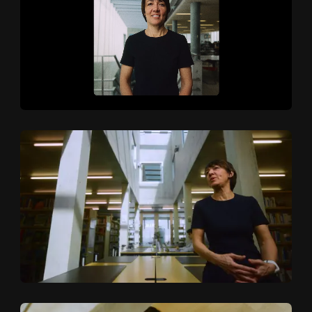
A PRO
A
P
R
O
P
O
S
CLIENTS
C
L
I
E
N
T
S
BLOG
B
L
O
G
CONTA
C
O
N
T
A
C
T