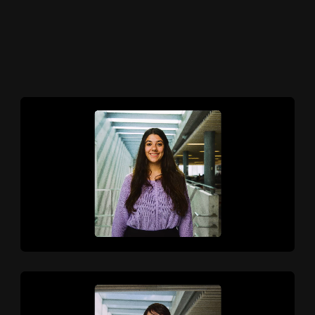
ACCUEIL
A
C
C
U
E
I
L
PROJE
P
R
O
J
E
T
S
CINEMA
C
I
N
E
M
A