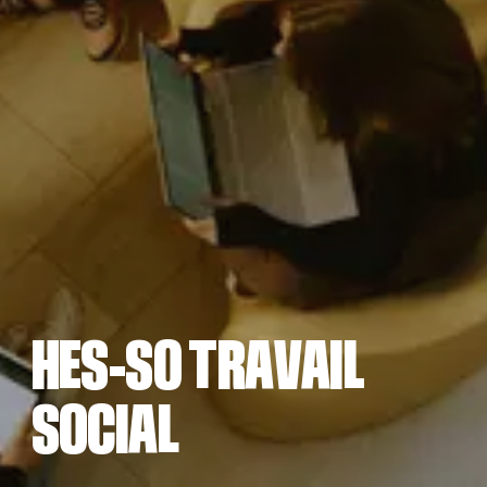
H
E
S
-
S
R
A
V
A
I
S
C
A
O
T
L