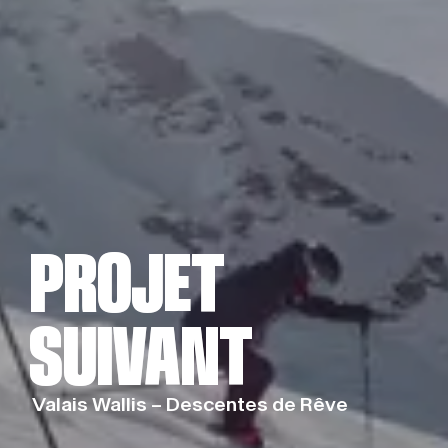
PROJET
PROJET
SUIVANT
SUIVANT
Valais Wallis – Descentes de Rêve