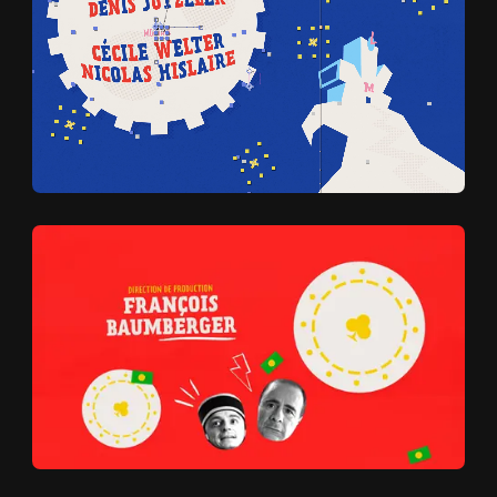
A PRO
A
P
R
O
P
O
S
CLIENTS
C
L
I
E
N
T
S
BLOG
B
L
O
G
CONTA
C
O
N
T
A
C
T