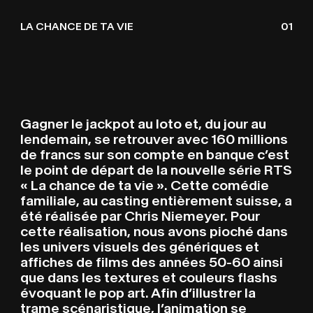
GÉNÉRIQUE – LA CHANCE
C
H
V
I
LA CHANCE DE TA VIE
01
Gagner le jackpot au loto et, du jour au
lendemain, se retrouver avec 160 millions
de francs sur son compte en banque c’est
le point de départ de la nouvelle série RTS
« La chance de ta vie ». Cette comédie
familiale, au casting entièrement suisse, a
été réalisée par Chris Niemeyer. Pour
cette réalisation, nous avons pioché dans
les univers visuels des génériques et
affiches de films des années 50-60 ainsi
que dans les textures et couleurs flashs
évoquant le pop art. Afin d’illustrer la
trame scénaristique, l’animation se