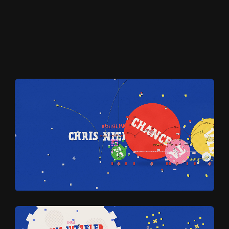
ACCUEIL
A
C
C
U
E
I
L
PROJE
P
R
O
J
E
T
S
CINEMA
C
I
N
E
M
A