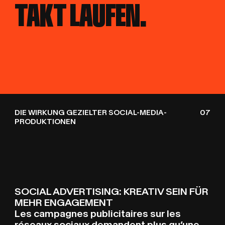
TAKT LAUFEN.
TAKT LAUFEN.
DIE WIRKUNG GEZIELTER SOCIAL-MEDIA-
07
PRODUKTIONEN
SOCIAL ADVERTISING: KREATIV SEIN FÜR
MEHR ENGAGEMENT
Les campagnes publicitaires sur les
réseaux sociaux demandent plus qu’une