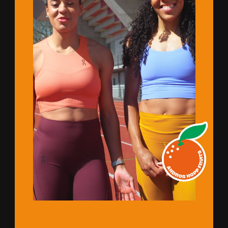
START
S
T
A
R
T
PROJE
P
R
O
J
E
K
T
E
ARTHA
A
R
T
H
A
U
S
UBER 
U
B
E
R
U
N
S
KUNDEN
K
U
N
D
E
N
ARTIKEL
A
R
T
I
K
E
L
KONTA
K
O
N
T
A
K
T