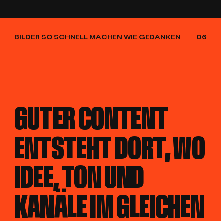
BILDER SO SCHNELL MACHEN WIE GEDANKEN
06
GUTER CONTENT
GUTER CONTENT
ENTSTEHT DORT, WO
ENTSTEHT DORT, WO
IDEE, TON UND
IDEE, TON UND
KANÄLE IM GLEICHEN
KANÄLE IM GLEICHEN