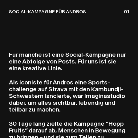
ICONISTE X ANDROS H
C
G
SOCIAL-KAMPAGNE FÜR ANDROS
01
Für manche ist eine Social-Kampagne nur
eine Abfolge von Posts. Für uns ist sie
eine kreative Linie.
Als Iconiste für Andros eine Spor­t­s­
challenge auf Strava mit den Kambundji-
Schwestern lancierte, war Imaginastudio
dabei, um alles sichtbar, lebendig und
teilbar zu machen.
30 Tage lang zielte die Kampagne “Hopp
Fruits” darauf ab, Menschen in Bewegung
zu bringen – und sie zum Teilen zu