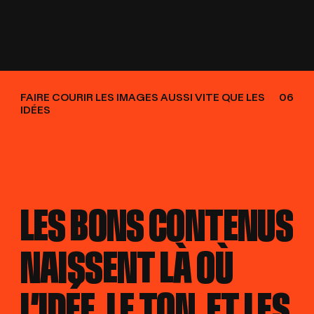
FAIRE COURIR LES IMAGES AUSSI VITE QUE LES
06
IDÉES
LES BONS CONTENUS
LES BONS CONTENUS
NAISSENT LÀ OÙ
NAISSENT LÀ OÙ
L’IDÉE, LE TON, ET LES
L’IDÉE, LE TON, ET LES