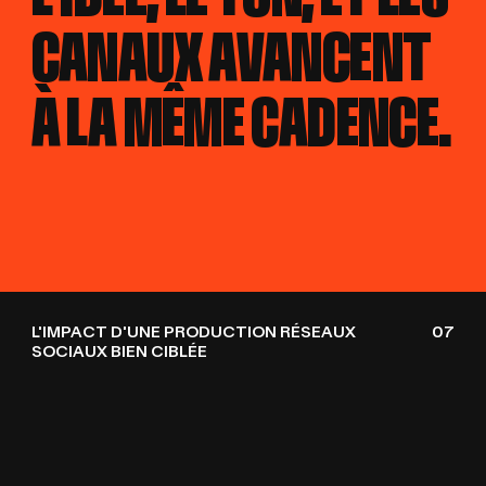
CANAUX AVANCENT
CANAUX AVANCENT
À LA MÊME CADENCE.
À LA MÊME CADENCE.
L'IMPACT D'UNE PRODUCTION RÉSEAUX
07
SOCIAUX BIEN CIBLÉE