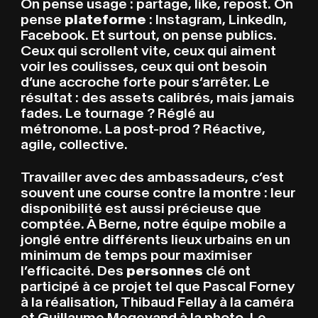
On pense usage : partage, like, repost. On
pense
plateforme
: Instagram, LinkedIn,
Facebook. Et surtout, on pense publics.
Ceux qui scrollent vite, ceux qui aiment
voir les coulisses, ceux qui ont besoin
d’une accroche forte pour s’arrêter. Le
résultat : des assets calibrés, mais jamais
fades. Le tournage ? Réglé au
métronome. La post-prod ? Réactive,
agile, collective.
Travailler avec des ambassadeurs, c’est
ACCUEIL
A
C
C
U
E
I
L
souvent une course contre la montre : leur
disponibilité est aussi précieuse que
comptée. À Berne, notre équipe mobile a
jonglé entre différents lieux urbains en un
PROJE
P
R
O
J
E
T
S
minimum de temps pour maximiser
l’efficacité. Des
personnes
clé ont
participé à ce projet tel que Pascal Forney
CINEMA
C
I
N
E
M
A
à la réalisation, Thibaud Fellay à la caméra
et Guillaume Megevand à la photo. Le