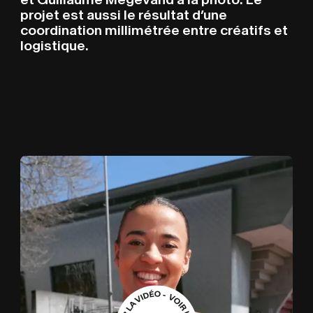
projet est aussi le résultat d’une
A PRO
A
P
R
O
P
O
S
coordination millimétrée entre créatifs et
logistique.
CLIENTS
C
L
I
E
N
T
S
BLOG
B
L
O
G
CONTA
C
O
N
T
A
C
T