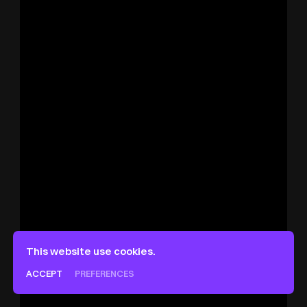
This website use cookies.
ACCEPT
PREFERENCES
Français
English
Deutsch